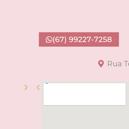
(67) 99227-7258
Rua T