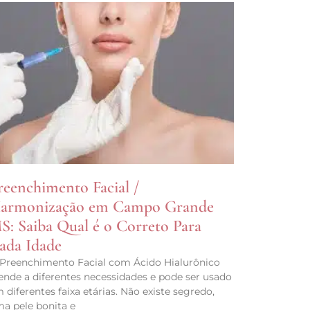
reenchimento Facial /
armonização em Campo Grande
S: Saiba Qual é o Correto Para
ada Idade
Preenchimento Facial com Ácido Hialurônico
ende a diferentes necessidades e pode ser usado
 diferentes faixa etárias. Não existe segredo,
a pele bonita e