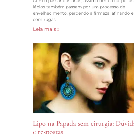
Com o passar dos anos, assim como o corpo, os
lábios também passam por um processo de
envelhecimento, perdendo a firmeza, afinando e
com rugas
Leia mais »
Lipo na Papada sem cirurgia: Dúvid
e respostas