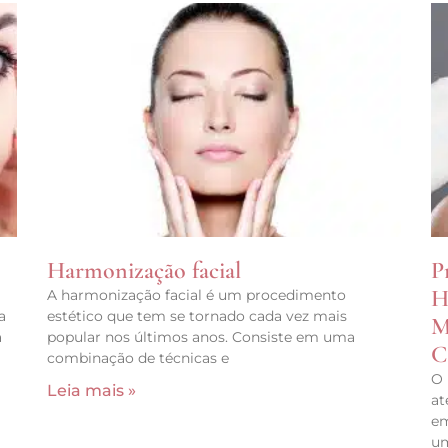
Harmonização facial
P
H
A harmonização facial é um procedimento
a
estético que tem se tornado cada vez mais
M
a
popular nos últimos anos. Consiste em uma
C
combinação de técnicas e
O 
Leia mais »
at
em
um