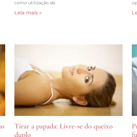
como utilização de
op
Leia mais »
Le
as
Tirar a papada: Livre-se do queixo
P
duplo
f