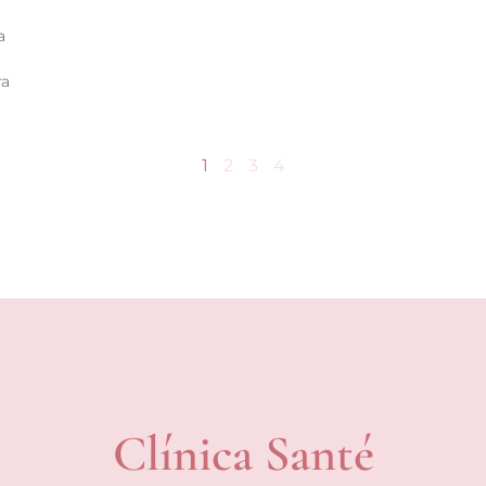
a
ra
1
2
3
4
Clínica Santé