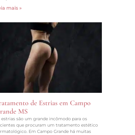
ia mais »
ratamento de Estrias em Campo
rande MS
 estrias são um grande incômodo para os
cientes que procuram um tratamento estético
rmatológico. Em Campo Grande há muitas