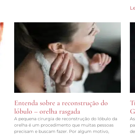
Le
Entenda sobre a reconstrução do
T
o
lóbulo – orelha rasgada
G
A pequena cirurgia de reconstrução do lóbulo da
As
orelha é um procedimento que muitas pessoas
pa
precisam e buscam fazer. Por algum motivo,
de